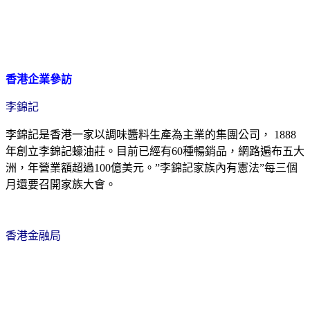
香港企業參訪
李錦記
李錦記
是
香港
一家以調味醬料生產為主業的集團
公司
， 1888
年創立李錦記蠔油莊
。目前已經有60種暢銷品，網路遍布五大
洲，年營業額超過100億美元。
”李錦記家族內有憲法”每三個
月還要召開家族大會。
香港金融局