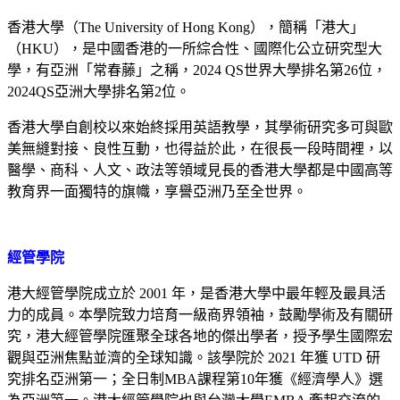
香港大學（The University of Hong Kong），簡稱「港大」
（HKU），是中國香港的一所綜合性、國際化公立研究型大
學，有亞洲「常春藤」之稱，2024 QS世界大學排名第26位，
2024QS亞洲大學排名第2位。
香港大學自創校以來始終採用英語教學，其學術研究多可與歐
美無縫對接、良性互動，也得益於此，在很長一段時間裡，以
醫學、商科、人文、政法等領域見長的香港大學都是中國高等
教育界一面獨特的旗幟，享譽亞洲乃至全世界。
經管學院
港大經管學院成立於 2001 年，是香港大學中最年輕及最具活
力的成員。本學院致力培育一級商界領袖，鼓勵學術及有關研
究，港大經管學院匯聚全球各地的傑出學者，授予學生國際宏
觀與亞洲焦點並濟的全球知識。該學院於 2021 年獲 UTD 研
究排名亞洲第一；全日制MBA課程第10年獲《經濟學人》選