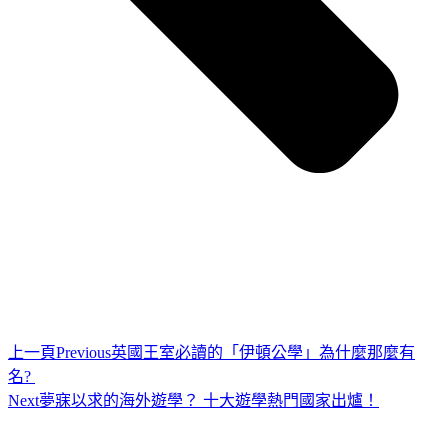
上一頁
Previous
英國王室必讀的「伊頓公學」為什麼那麼有
名?
Next
夢寐以求的海外遊學？ 十大遊學熱門國家出爐！